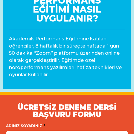
PERFORMANS
EĞİTİMİ NASIL
UYGULANIR?
Akademik Performans Eğitimine katılan
öğrenciler, 8 haftalık bir süreçte haftada 1 gün
50 dakika “Zoom” platformu üzerinden online
olarak gerçekleştirilir. Eğitimde özel
nöroperformans yazılımları, hafıza teknikleri ve
oyunlar kullanılır.
ÜCRETSİZ DENEME DERSİ
BAŞVURU FORMU
ADINIZ SOYADINIZ