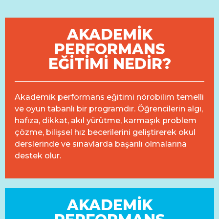
AKADEMİK
PERFORMANS
EĞİTİMİ NEDİR?
Akademik performans eğitimi nörobilim temelli
ve oyun tabanlı bir programdır. Öğrencilerin algı,
hafıza, dikkat, akıl yürütme, karmaşık problem
çözme, bilişsel hız becerilerini geliştirerek okul
derslerinde ve sınavlarda başarılı olmalarına
destek olur.
AKADEMİK